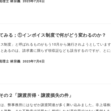
税理士 林宗義
2023年7月6日
てみる；①インボイス制度で何がどう変わるのか？
ス制度」と呼ばれるものがもう10月から施行されようとしています
とあるのは、請求書に限らず領収証なども該当するのですが、とにか
税理士 林宗義
2023年7月6日
その２「譲渡所得・譲渡損失の件」
では、弊事務所にはなぜか譲渡関連が多く舞い込みました。非上場株
も複数、また不動産で近親から相続したが居住用ではない事例もあり