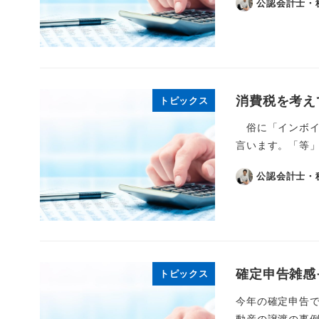
公認会計士・
消費税を考え
トピックス
俗に「インボイ
言います。「等」
公認会計士・
確定申告雑感
トピックス
今年の確定申告
動産の譲渡の事例