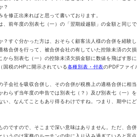
か？
みを修正出来ればと思って書いております。
は、前年度の別表七（一）の「翌期繰越額」の金額と同じ
か？すぐ分かった方は、おそらく顧客法人様の合併を経験
適格合併を行って、被合併会社の有していた控除未済の欠損
こから別表七（一）の控除未済欠損金額に数値を飛ばす形に
（国税のHPに開示されている
各種別表・付表
のPDFファ
の子会社を吸収合併し、その合併が税務上の適格合併に相
かわらず当年度の申告では別表七（？）及び別表七（一）
ない、なんてこともあり得るわけですね。つまり、期中に
ものですので、そこまで深い意味はありません。ただ、合
というのは実務のルーチンの中に入り込み過ぎていると盲