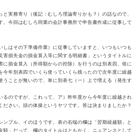
っと実務寄り（後記：むしろ理論寄りかも？）の話なので
す。今回はむしろ同業の会計事務所で申告書作成に従事し
いしはその下準備作業）に従事していますと、いつもいつ
災害損失金の損金算入等に関する明細書」というタイトル
際に損金算入（所得額からの控除）を行うのは別表四、俗
を今年別表四でいくら使っていくら残ったので次年度に繰
使うことが無いので、単に別表七（一）上で増える（発生
いるのですが、これって、ア）昨年度から今年度に繰越さ
ください。頭の体操というヤツです。答は決まりましたか？
シンプル、イのほうです。表の右端の欄は「翌期繰越額」
金額」だって、欄のタイトルはともかく、ニュアンスとし