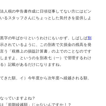
、法人税の申告書作成に日頃従事してない方にはピン
ているスタッフさんにちょっとした気付きを提供しよ
も黒字の年ばかりというわけにもいかず、しばしば
別
に示されているように、この別表で欠損金の残高を発
に言う「税務上の損益計算書」の上でのことなのです
越しますよ、というのを別表七（一）で管理するわけ
する）記載があるだけになりますね。
れてきた額、イ）今年度から次年度へ繰越される額、
となっていますよね？
ては「前期繰越額」じゃないんですか！？