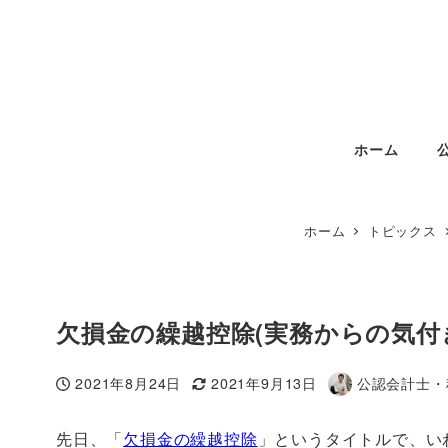
ホーム
ホーム
トピックス
欠損金の繰越控除(実務からの気付
2021年8月24日
2021年9月13日
公認会計士・
投稿日
更新日
著
者
先日、「
欠損金の繰越控除
」というタイトルで、い