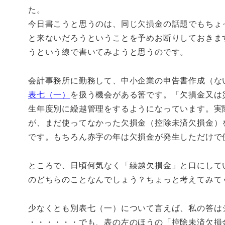
た。
今日書こうと思うのは、同じ欠損金の話題でもちょ
と来ないだろうということを予めお断りしておきま
うという線で書いてみようと思うのです。
会計事務所に勤務して、中小企業の申告書作成（な
表七（一）
を扱う機会がある筈です。「欠損金又は
生年度別に繰越管理をするようになっています。実
が、まだ使ってなかった欠損金（控除未済欠損金）
です。もちろん赤字の年は欠損金が発生しただけで
ところで、日頃何気なく「繰越欠損金」と口にして
のどちらのことなんでしょう？ちょっと考えてみて
少なくとも別表七（一）について言えば、私の答は
・・・・・・でも、表の左のほうの「控除未済欠損