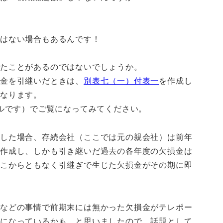
ではない場合もあるんです！
したことがあるのではないでしょうか。
金を引継いだときは、
別表七（一）付表一
を作成し
なります。
イルです）でご覧になってみてください。
当した場合、存続会社（ここでは元の親会社）は前年
を作成し、しかも引き継いだ過去の各年度の欠損金は
どこからともなく引継ぎで生じた欠損金がその期に即
併などの事情で前期末には無かった欠損金がテレポー
点になっているかも、と思いましたので、話題として