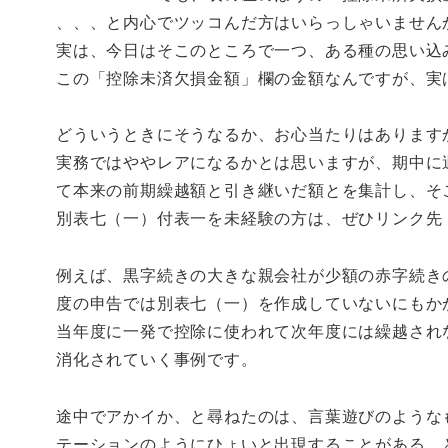
、、、と内心でツッコんだ方はいらっしゃいません
実は、今日はそこのところで一つ、ある種の思い込
この「控除未済欠損金額」欄の金額なんですが、実
どういうときにそうなるか、お心当たりはあります
実務ではややレアになるかとは思いますが、期中に
て本来の前期繰越額と引き継いだ額とを集計し、そ
別表七（一）付表一を未経験の方は、ぜひリンク先
例えば、黒字続きの大きな親会社が少額の赤字続き
度の申告では別表七（一）を作成していないにもか
当年度に一発で控除に使われて次年度には繰越され
消化されていく事例です。
途中でアかイか、と尋ねたのは、言葉遊びのような
テーションのようにひょいと出現することがある、