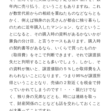
年内に売り払う、ということもありますね。これ
が数世代前からの相続を重ねたものなどならとも
かく、例えば独身のお兄さんが都会に独り暮らし
のために近年購入したマンション、などというこ
とになると、その購入時の資料があるかないかが
勝負の分け目、と言うケースもあります。購入時
の契約書等があるなら、いくらで買ったものか
（取得費）をそこで判断できます。それで譲渡損
失だと判明することも多いでしょう。しかし、そ
の資料が無いと、譲渡価額の５％しか取得費を入
れられないことになります。つまり95%が譲渡所
得ということとなり、売値の２割近くを税金で持
っていかれてしまうのです！・・・親だけでな
く、独り身の兄弟などとも、時には連絡を取っ
て、財産関係のことなども話を交わしておくこと
が大事ってことですね。