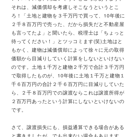
それは、減価償却を考慮しそこなうというとこ
ろ！「土地と建物を３千万円で買って、10年後に
２千８百万円で売った、だから損失だと不動産屋
も言ってたよ」と聞いたら、税理士は「ちょっと
待ってください！」とツッコミます(笑)土地はと
もかく、建物は減価償却によって徐々に元の取得
価額から目減りしていく計算をしないといけない
のです。土地１千万と建物２千万で合計３千万円
で取得したものが、10年後に土地１千万と建物１
千６百万円の合計２千６百万円に目減りしていた
ら、２千８百万円での譲渡ならこれは譲渡所得が
２百万円あったという計算にしないといけないの
です。
さて、譲渡損失にも、損益通算できる場合がある
と書きましたが、でも出来ない場合もあります。