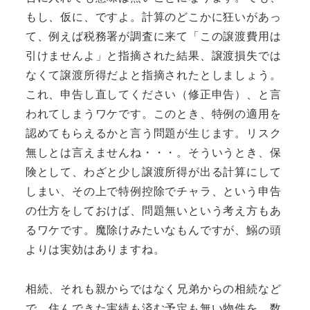
もし、仮に、ですよ。計算のどこかに狂いがあっ
て、例えば税務署が調査に来て「この譲渡費用は
引けませんよ」と指摘された結果、譲渡損失では
なくて譲渡所得だよと指摘されたとしましょう。
これ、申告し直してください（修正申告）、と言
われてしまうワケです。このとき、特例の適用を
認めてもらえるかと言う問題が生じます。リスク
無しとは言えませんね・・・。そういうとき、保
険として、わざと少し譲渡所得が出る計算にして
しまい、その上で特例控除でチャラ、という申告
の仕方をしておけば、問題無いという考え方もあ
るワケです。魔除けみたいなもんですが、鰯の頭
よりは実効はありますね。
相続、それも親からではなく兄弟からの相続など
で、住んできた実績も済む予定も無い物件を、数