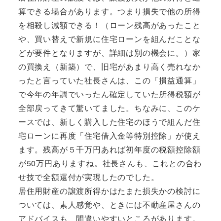
算できる場合があります。つまり損失で他の所得
を相殺し減額できる！（ローン残高があったこと
や、買い替えで新規に住宅ローンを組んだことな
どが要件となりますが、詳細は別の機会に。）家
の買換え（新築）で、旧宅があまり高く売れなか
ったと言っていた社長さんは、この「損益通算」
で今年の年調でいったん確定していた所得税額が
全部戻ってきて驚いてました。ちなみに、このケ
ースでは、新しく購入した住宅のほうで組んだ住
宅ローンに再度「住宅借入金等特別控除」が使え
ます。残高が５千万円あれば初年度の税額控除額
が50万円ありますね。社長さんも、これとの合わ
せ技で全額還付が実現したのでした。
居住用財産の譲渡所得かはたまた損失かの検討に
ついては、素人感覚や、ときには不動産屋さんの
アドバイスも、間違いやすいところがあります。